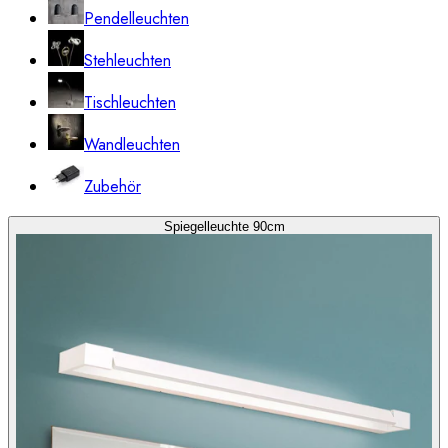
Pendelleuchten
Stehleuchten
Tischleuchten
Wandleuchten
Zubehör
Spiegelleuchte 90cm